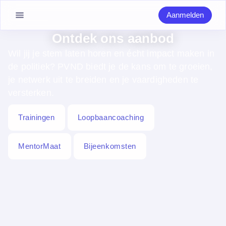
Aanmelden
Ontdek ons aanbod
Wil jij je stem laten horen en écht impact maken in
de politiek? PVND biedt je de kans om te groeien,
je netwerk uit te breiden en je vaardigheden te
versterken.
Trainingen
Loopbaancoaching
MentorMaat
Bijeenkomsten