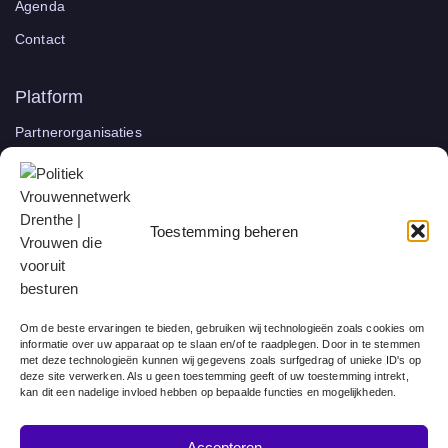
Agenda
Contact
Platform
Partnerorganisaties
Account aanmaken
Inloggen
Toestemming beheren
Wachtwoord herstellen
Nieuwsbrief
Blijf op de hoogte van trainingen, evenementen en nieuwe
Om de beste ervaringen te bieden, gebruiken wij technologieën zoals cookies om
kansen voor vrouwen in de politiek.
informatie over uw apparaat op te slaan en/of te raadplegen. Door in te stemmen
met deze technologieën kunnen wij gegevens zoals surfgedrag of unieke ID's op
deze site verwerken. Als u geen toestemming geeft of uw toestemming intrekt,
kan dit een nadelige invloed hebben op bepaalde functies en mogelijkheden.
Accepteren