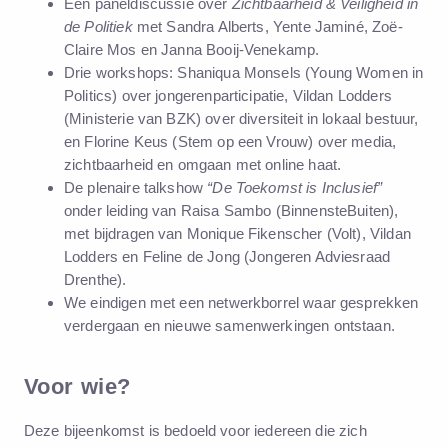
Een paneldiscussie over
Zichtbaarheid & Veiligheid in
de Politiek
met Sandra Alberts, Yente Jaminé, Zoë-
Claire Mos en Janna Booij-Venekamp.
Drie workshops: Shaniqua Monsels (Young Women in
Politics) over jongerenparticipatie, Vildan Lodders
(Ministerie van BZK) over diversiteit in lokaal bestuur,
en Florine Keus (Stem op een Vrouw) over media,
zichtbaarheid en omgaan met online haat.
De plenaire talkshow
“De Toekomst is Inclusief”
onder leiding van Raisa Sambo (BinnensteBuiten),
met bijdragen van Monique Fikenscher (Volt), Vildan
Lodders en Feline de Jong (Jongeren Adviesraad
Drenthe).
We eindigen met een netwerkborrel waar gesprekken
verdergaan en nieuwe samenwerkingen ontstaan.
Voor wie?
Deze bijeenkomst is bedoeld voor
iedereen
die zich