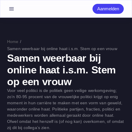
Aanmelden
Home
/
Samen weerbaar bij online haat i.s.m. Stem op een vrouw
Samen weerbaar bij
online haat i.s.m. Stem
op een vrouw
Voor veel politici is de politiek geen veilige werkomgeving;
zo’n 80-95 procent van de vrouwelijke politici krijgt op enig
moment in hun carrière te maken met een vorm van geweld,
waaronder online haat. Politieke partijen, fracties, politici en
medewerkers worden allemaal geraakt door online haat.
Ofwel omdat het henzelf is (of nog kan) overkomen, of omdat
zij dit bij collega’s zien.